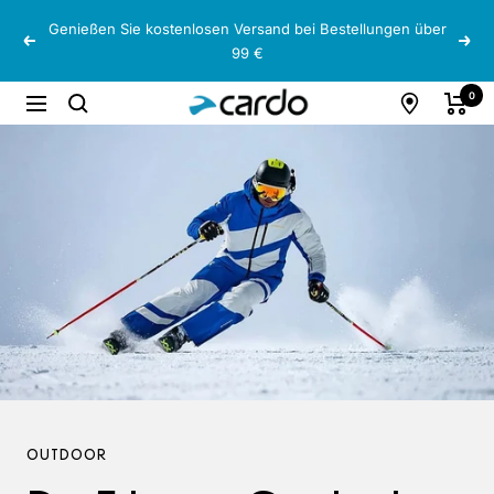
Direkt
Genießen Sie kostenlosen Versand bei Bestellungen über
zum
Zurück
Weit
99 €
Inhalt
Cardo
0
Navigation
Systems
OUTDOOR