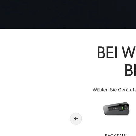
BEI 
B
Wählen Sie Gerätefa
Zurück
PACKTALK