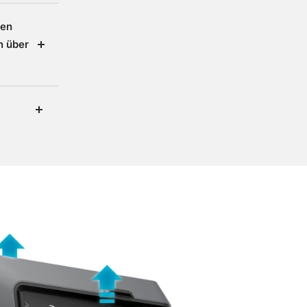
nen
n über