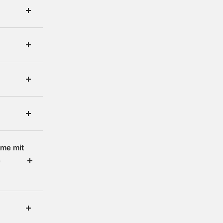
me mit
e