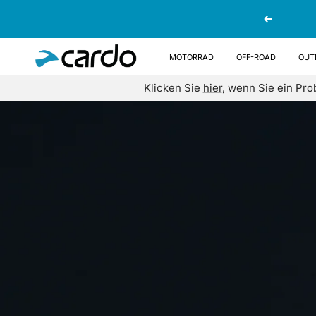
Direkt
Zurück
zum
Inhalt
Cardo
Motorrad
OFF-ROAD
OUT
Systems
Klicken Sie
hier
, wenn Sie ein Pr