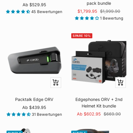
pack bundle
Angebotspreis
Ab $529.95
Angebotspreis
Regulärer
$1,799.95
$1,999.90
45 Bewertungen
Preis
1 Bewertung
SPARE 10%
Schnellansicht
Schnella
Packtalk Edge ORV
Edgephones ORV + 2nd
Helmet Kit bundle
Angebotspreis
Ab $439.95
Angebotspreis
Regulärer
Ab $602.95
$669.90
31 Bewertungen
Preis