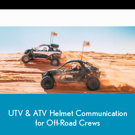
Slide
Slide
Slide
Slide
1
2
3
4
gehen
gehen
gehen
gehen
UTV & ATV Helmet Communication
for Off-Road Crews