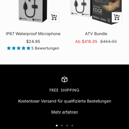
In
Schnella
den
Warenkorb
IP67 Waterproof Microphone
ATV Bundle
Angebotspreis
Angebotspreis
Regulärer
$24.95
Ab $416.95
$464.90
Preis
5 Bewertungen
FREE SHIPPING
Kostenloser Versand für qualifizierte Bestellungen
Mehr erfahren
Zur
Zur
Zur
Zur