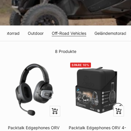
Motorrad
Outdoor
Off-Road Vehicles
Geländemotorad
8 Produkte
SPARE 10%
Schnellansicht
In
den
Warenk
Packtalk Edgephones ORV
Packtalk Edgephones ORV 4-