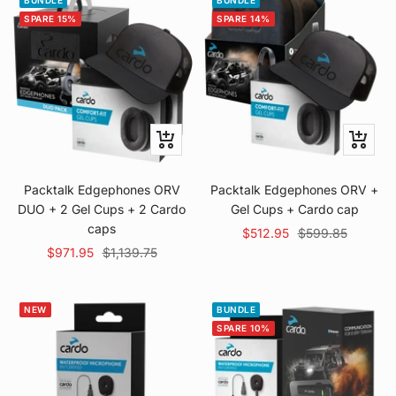
BUNDLE
BUNDLE
SPARE 15%
SPARE 14%
In
In
den
den
Warenkorb
Warenk
Packtalk Edgephones ORV
Packtalk Edgephones ORV +
DUO + 2 Gel Cups + 2 Cardo
Gel Cups + Cardo cap
caps
Angebotspreis
Regulärer
$512.95
$599.85
Angebotspreis
Regulärer
$971.95
$1,139.75
Preis
Preis
NEW
BUNDLE
SPARE 10%