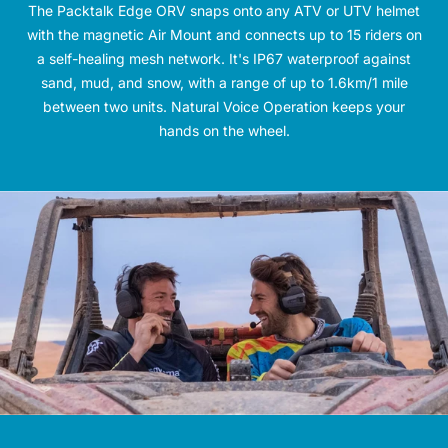
The Packtalk Edge ORV snaps onto any ATV or UTV helmet
with the magnetic Air Mount and connects up to 15 riders on
a self-healing mesh network. It's IP67 waterproof against
sand, mud, and snow, with a range of up to 1.6km/1 mile
between two units. Natural Voice Operation keeps your
hands on the wheel.