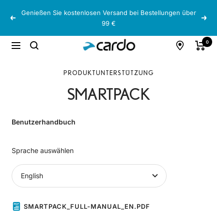
Direkt
Genießen Sie kostenlosen Versand bei Bestellungen über
zum
Zurück
Weit
99 €
Inhalt
Cardo
0
Navigation
Systems
PRODUKTUNTERSTÜTZUNG
SMARTPACK
Benutzerhandbuch
Sprache auswählen
SMARTPACK_FULL-MANUAL_EN.PDF