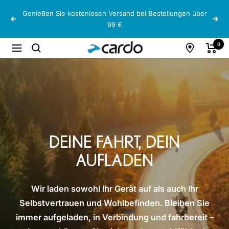
Direkt
Genießen Sie kostenlosen Versand bei Bestellungen über
zum
Zurück
Weit
99 €
Inhalt
Cardo
0
Navigation
Systems
DEINE FAHRT, DEIN
AUFLADEN
Wir laden sowohl Ihr Gerät auf als auch Ihr
Selbstvertrauen und Wohlbefinden. Bleiben Sie
immer aufgeladen, in Verbindung und fahrbereit –