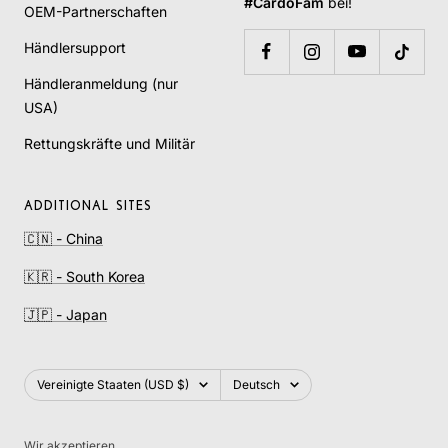
#CardoFam
bei!
OEM-Partnerschaften
Händlersupport
Händleranmeldung (nur
USA)
Rettungskräfte und Militär
ADDITIONAL SITES
🇨🇳 - China
🇰🇷 - South Korea
🇯🇵 - Japan
Land/Region
Sprache
Vereinigte Staaten (USD $)
Deutsch
Wir akzeptieren