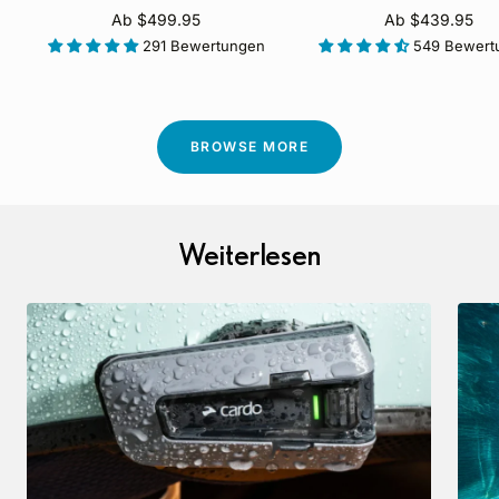
Angebotspreis
Angebotspreis
Ab $499.95
Ab $439.95
291 Bewertungen
549 Bewert
BROWSE MORE
Weiterlesen