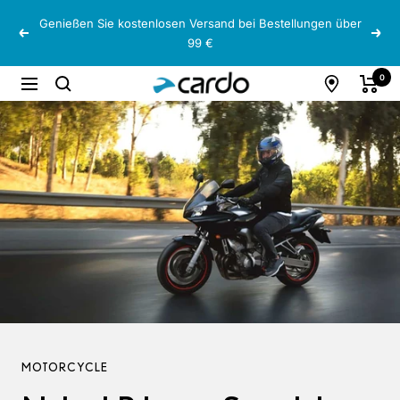
Direkt
Genießen Sie kostenlosen Versand bei Bestellungen über
zum
Zurück
Weit
99 €
Inhalt
Cardo
0
Navigation
Systems
MOTORCYCLE