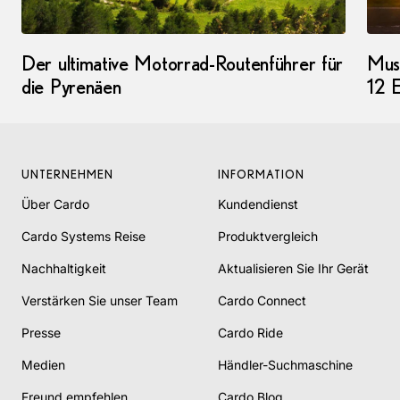
Der ultimative Motorrad-Routenführer für
Mus
die Pyrenäen
12 E
UNTERNEHMEN
INFORMATION
Über Cardo
Kundendienst
Cardo Systems Reise
Produktvergleich
Nachhaltigkeit
Aktualisieren Sie Ihr Gerät
Verstärken Sie unser Team
Cardo Connect
Presse
Cardo Ride
Medien
Händler-Suchmaschine
Freund empfehlen
Cardo Blog