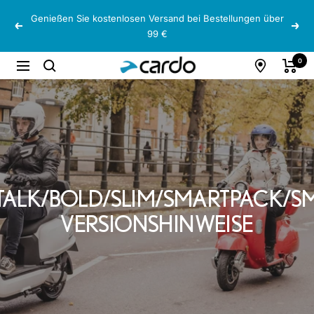
Direkt
Genießen Sie kostenlosen Versand bei Bestellungen über
zum
Zurück
Weit
99 €
Inhalt
Cardo
0
Navigation
Systems
TALK/BOLD/SLIM/SMARTPACK/S
VERSIONSHINWEISE