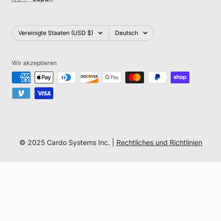
Land/Region
Sprache
Vereinigte Staaten (USD $)
Deutsch
Wir akzeptieren
© 2025 Cardo Systems Inc. |
Rechtliches und Richtlinien