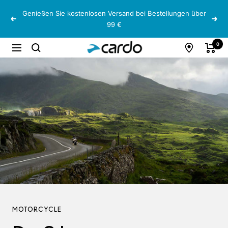
Direkt
Genießen Sie kostenlosen Versand bei Bestellungen über
zum
Zurück
Weit
99 €
Inhalt
Cardo
0
Navigation
Systems
MOTORCYCLE