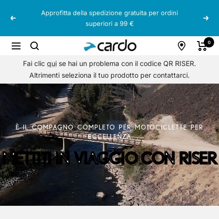
Salta
Garanzia PACKTALK fino a 3 anni
Precedente
Segu
al
contenuto
Cardo
0
Navigazione
Systems
Fai clic
qui
se hai un problema con il codice QR RISER.
Altrimenti seleziona il tuo prodotto per contattarci.
È IL COMPAGNO COMPLETO PER MOTOCICLETTE PER
ECCELLENZA
METTITI IN VIAGGIO CON RISER