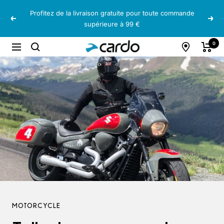
Passer
Profitez de la livraison gratuite pour toute commande
au
Précédent
Suiv
supérieure à 99 €
contenu
Cardo
0
Navigation
Systems
MOTORCYCLE