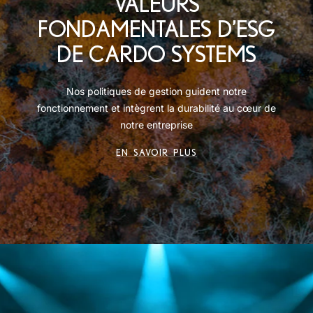
VALEURS
FONDAMENTALES D’ESG
ET
DE CARDO SYSTEMS
DE
Nos politiques de gestion guident notre
NOUS-
fonctionnement et intègrent la durabilité au cœur de
notre entreprise
MÊMES
EN SAVOIR PLUS