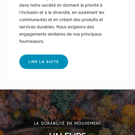
dans notre société en donnant la priorité à
l’inclusion et à la diversité, en soutenant les
communautés et en créant des produits et
services durables. Nous exigeons des
engagements similaires de nos principaux
fournisseurs.
-
LIRE LA SUITE
EXIGEZ
PLUS
DE
NOS
LA DURABILITÉ EN MOUVEMENT
FOURNISSEURS