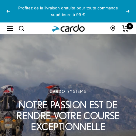
Passer
Profitez de la livraison gratuite pour toute commande
au
Précédent
Suiv
supérieure à 99 €
contenu
Cardo
0
Navigation
Systems
CARDO SYSTEMS
NOTRE PASSION EST DE
RENDRE VOTRE COURSE
EXCEPTIONNELLE